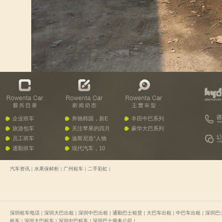
企业班车
奔驰韩国，新E
丰田中巴系列
旅游包车
关注苹果的四月
豪华大巴系列
员工班车
迪斯尼造“人物
通勤班车
现代汽车，10
汽车资讯
|
水果保鲜柜
|
广州租车
|
二手彩虹
|
深圳租车电话
|
深圳大巴出租
|
深圳中巴出租
|
通勤巴士租赁
|
大巴车出租
|
中巴车出租
|
深圳巴
租车
|
深圳大巴租车
|
深圳中巴租车
|
深圳巴士服务公司
|