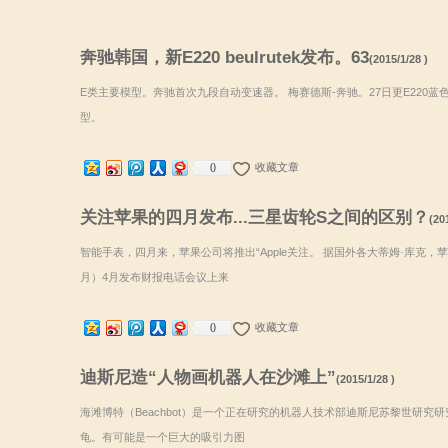
奔驰韩国，新E220 beulrutek发布。63
(2015/1/28 )
E类主要模型。奔驰首次九段自动变速器。 梅赛德斯-奔驰。27日更E220蓝色
型。
0
收藏文章
关注苹果的四月发布...三星齿轮S之间的区别？
(20
智能手表，四月来，苹果公司将推出“Apple关注。 据国外各大蒂姆·库克，苹
月）4月发布财报电话会议上来
0
收藏文章
迪斯尼造“人物画机器人在沙滩上”
(2015/1/28 )
海滩博特（Beachbot）是一个正在研究的机器人技术部迪斯尼苏黎世研
龟。有可能是一个巨大的吸引力图