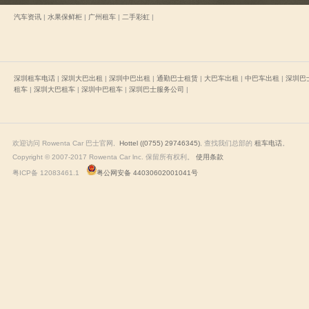
汽车资讯
|
水果保鲜柜
|
广州租车
|
二手彩虹
|
深圳租车电话
|
深圳大巴出租
|
深圳中巴出租
|
通勤巴士租赁
|
大巴车出租
|
中巴车出租
|
深圳巴
租车
|
深圳大巴租车
|
深圳中巴租车
|
深圳巴士服务公司
|
欢迎访问 Rowenta Car 巴士官网,
Hottel ((0755) 29746345)
, 查找我们总部的
租车电话
Copyright © 2007-2017 Rowenta Car lnc. 保留所有权利。
使用条款
粤ICP备 12083461.1
粤公网安备 44030602001041号