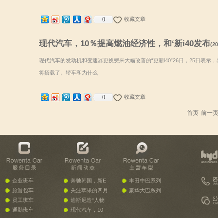
0
收藏文章
现代汽车，10％提高燃油经济性，和‘新i40发布
(20
现代汽车的发动机和变速器更换费来大幅改善的“更新i40”26日，25日表示
将搭载了。轿车和为什么
0
收藏文章
首页
前一
企业班车
奔驰韩国，新E
丰田中巴系列
旅游包车
关注苹果的四月
豪华大巴系列
员工班车
迪斯尼造“人物
通勤班车
现代汽车，10